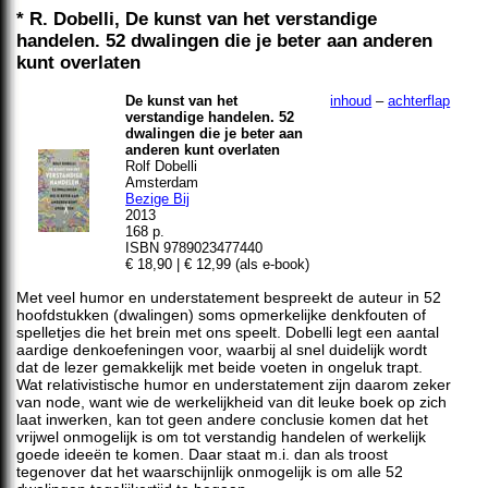
* R. Dobelli, De kunst van het verstandige
handelen. 52 dwalingen die je beter aan anderen
kunt overlaten
De kunst van het
inhoud
–
achterflap
verstandige handelen. 52
dwalingen die je beter aan
anderen kunt overlaten
Rolf Dobelli
Amsterdam
Bezige Bij
2013
168 p.
ISBN 9789023477440
€ 18,90 | € 12,99 (als e-book)
Met veel humor en understatement bespreekt de auteur in 52
hoofdstukken (dwalingen) soms opmerkelijke denkfouten of
spelletjes die het brein met ons speelt. Dobelli legt een aantal
aardige denkoefeningen voor, waarbij al snel duidelijk wordt
dat de lezer gemakkelijk met beide voeten in ongeluk trapt.
Wat relativistische humor en understatement zijn daarom zeker
van node, want wie de werkelijkheid van dit leuke boek op zich
laat inwerken, kan tot geen andere conclusie komen dat het
vrijwel onmogelijk is om tot verstandig handelen of werkelijk
goede ideeën te komen. Daar staat m.i. dan als troost
tegenover dat het waarschijnlijk onmogelijk is om alle 52