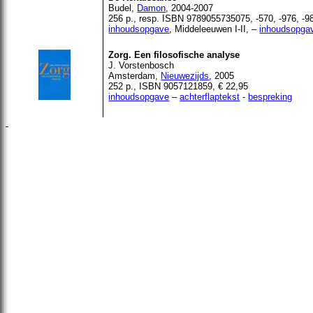
Budel,
Damon
, 2004-2007
256 p., resp. ISBN 9789055735075, -570, -976, -98
inhoudsopgave
, Middeleeuwen I-II, –
inhoudsopga
Zorg. Een filosofische analyse
J. Vorstenbosch
Amsterdam,
Nieuwezijds
, 2005
252 p., ISBN 9057121859, € 22,95
inhoudsopgave
–
achterflaptekst
-
bespreking