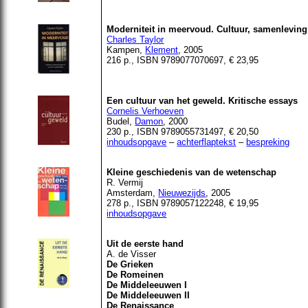
Moderniteit in meervoud. Cultuur, samenleving
Charles Taylor
Kampen
,
Klement
, 2005
216 p., ISBN 9789077070697, € 23,95
Een cultuur van het geweld. Kritische essays
Cornelis Verhoeven
Budel,
Damon
, 2000
230 p., ISBN 9789055731497, € 20,50
inhoudsopgave
–
achterflaptekst
–
bespreking
Kleine geschiedenis van de wetenschap
R. Vermij
Amsterdam,
Nieuwezijds
, 2005
278 p., ISBN 9789057122248, € 19,95
inhoudsopgave
Uit de eerste hand
A. de Visser
De Grieken
De Romeinen
De Middeleeuwen I
De Middeleeuwen II
De Renaissance