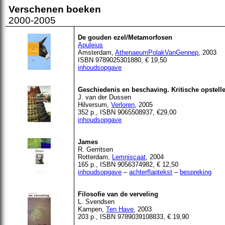
Verschenen
boeken
2000-2005
De gouden ezel/Metamorfosen
Apuleius
Amsterdam,
AthenaeumPolakVanGennep
, 2003
ISBN 9789025301880, € 19,50
inhoudsopgave
Geschiedenis en beschaving. Kritische opstell
J. van der Dussen
Hilversum,
Verloren
, 2005
352 p., ISBN 9065508937, €29,00
inhoudsopgave
James
R. Gerritsen
Rotterdam,
Lemniscaat
, 2004
165 p., ISBN 9056374982, € 12,50
inhoudsopgave
–
achterflaptekst
–
bespreking
Filosofie van de verveling
L. Svendsen
Kampen,
Ten Have
, 2003
203 p., ISBN 9789039108833, € 19,90