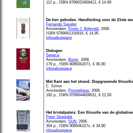
112 p., ISBN 9789033459412, € 14.80
De tien geboden. Handleiding voor de 21ste e
Fernando Savater
Amsterdam,
Erven J. Bijleveld
, 2006
ISBN 9789061316916, € 14,95
inhoudsopgave
Dialogen
Seneca
Amsterdam,
Boom
, 2006
179 p., ISBN 9085062071, € 36,90
inhoudsopgave
Met Kant aan het strand. Diepgravende filosofi
C. Simon
Amsterdam,
Prometheus
, 2006
192 p., ISBN 9789044609011, € 12,50
Het kristalpaleis. Een filosofie van de globalise
Peter Sloterdijk
Amsterdam,
SUN
, 2006
304 p., ISBN 908506157x, € 34,90
inhoudsopgave