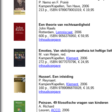
P. Nemo en F. Poirié
Kampen
/
Kapellen
, Ten Have, 2006
213 p., ISBN 9789079001019, € 19,95
Een theorie van rechtvaardigheid
John Rawls
Rotterdam,
Lemniscaat
, 2006
600 p., ISBN 9056376950, € 59,95
Inhoudsopgave
Emoties. Van stoïcijnse apatheia tot heftige lie
M. van Reijen, red.
Kampen/Kapellen,
Klement
, 2006
272 p., ISBN 9077070796, € 24,95
inhoudsopgave
Husserl. Een inleiding
P. Reynaert.
Kampen/Kapellen,
Klement
, 2006
160 p., ISBN 9789086870028, € 16,95
inhoudsopgave
Peinzen. 49 filosofische vragen van kinderen
A. Richard
Leuven,
ACCO
, 2006