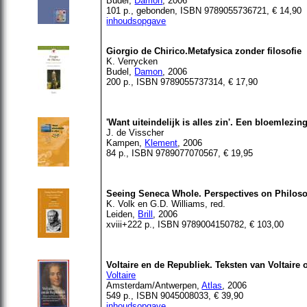
Budel,
Damon
, 2006
101 p.,
gebonden
, ISBN 9789055736721, € 14,90
inhoudsopgave
Giorgio de Chirico.Metafysica zonder filosofie
K.
Verrycken
Budel
,
Damon
, 2006
200 p., ISBN 9789055737314, € 17,90
'Want uiteindelijk is alles zin'. Een bloemlezin
J. de Visscher
Kampen,
Klement
, 2006
84 p., ISBN 9789077070567, € 19,95
Seeing Seneca Whole. Perspectives on Philosop
K. Volk en
G.D
. Williams, red.
Leiden,
Brill
, 2006
xviii+222
p., ISBN 9789004150782, € 103,00
Voltaire en de Republiek. Teksten van Voltaire
Voltaire
Amsterdam/Antwerpen,
Atlas
, 2006
549 p., ISBN 9045008033, € 39,90
inhoudsopgave