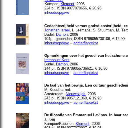
Kampen,
Klement
, 2006
224 p., I
SBN 9077070656
, € 26,95
inhoudsopgave
Gedachtevrijheid versus godsdienstvrijheid, e
Jonathan Israel
, I. Leemans, S. Stuurman, M. Ter
Budel,
Damon
, 2006
104p., gebonden, ISBN 9789055738106, € 12,90
inhoudsopgave
–
achterflaptekst
Opmerkingen over het gevoel van het schone e
Immanuel Kant
Budel,
Damon
, 2006
144 p., ISBN 9789055736621, € 16,90
inhoudsopgave
–
achterflaptekst
De taal van het bewijs. Een cultuur geschiede
M. Keestra, red.
Amsterdam,
Nieuwezijds
, 2006
243 p., ISBN 9057121360, € 19,95
inhoudsopgave
–
achterflaptekst
De filosofie van Emmanuel Levinas. In haar s
J. Keij
Kampen/Kapellen,
Klement
, 2006
608 p., ISBN 9077070907, € 39,95