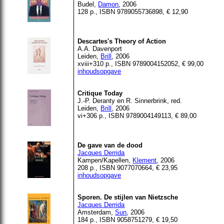
Budel
,
Damon
, 2006
128 p., ISBN 9789055736898, € 12,90
Descartes's Theory of Action
A.A
. Davenport
Leiden,
Brill
, 2006
xviii+310 p., ISBN 9789004152052, € 99,00
inhoudsopgave
Critique Today
J.-P.
Deranty
en R.
Sinnerbrink
, red.
Leiden,
Brill
, 2006
vi+306 p., ISBN 9789004149113, € 89,00
De gave van de dood
Jacques Derrida
Kampen/Kapellen,
Klement
, 2006
208 p., ISBN 9077070664, € 23,95
inhoudsopgave
Sporen. De stijlen van Nietzsche
Jacques Derrida
Amsterdam,
Sun
, 2006
184 p., ISBN 9058751279, € 19,50