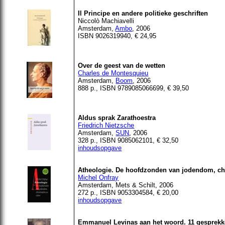
Il Principe en andere politieke geschriften
Niccolò
Machiavelli
Amsterdam,
Ambo
, 2006
ISBN 9026319940, € 24,95
Over de geest van de wetten
Charles de Montesquieu
Amsterdam,
Boom
, 2006
888 p., ISBN 9789085066699, € 39,50
Aldus sprak Zarathoestra
Friedrich Nietzsche
Amsterdam,
SUN
, 2006
328 p., ISBN 9085062101, € 32,50
inhoudsopgave
Atheologie. De hoofdzonden van jodendom, ch
Michel Onfray
Amsterdam, Mets & Schilt, 2006
272 p., ISBN 9053304584, € 20,00
inhoudsopgave
Emmanuel Levinas aan het woord. 11 gesprek