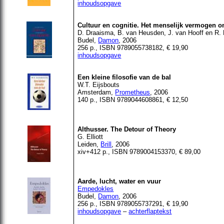
inhoudsopgave
Cultuur en cognitie. Het menselijk vermogen o
D. Draaisma, B. van Heusden, J. van Hooff en R
Budel
,
Damon
, 2006
256 p., ISBN 9789055738182, € 19,90
inhoudsopgave
Een kleine filosofie van de bal
W.T. Eijsbouts
Amsterdam,
Prometheus
, 2006
140 p., ISBN 9789044608861, € 12,50
Althusser. The Detour of Theory
G. Elliott
Leiden,
Brill
, 2006
xiv+412 p., ISBN 9789004153370, € 89,00
Aarde, lucht, water en vuur
Empedokles
Budel,
Damon
, 2006
256 p., ISBN 9789055737291, € 19,90
inhoudsopgave
–
achterflaptekst