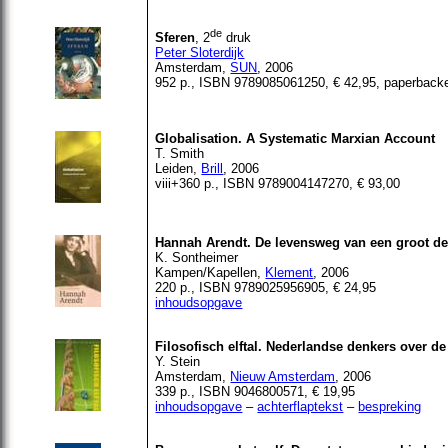
de
Sferen
, 2
druk
Peter Sloterdijk
Amsterdam,
SUN
, 2006
952 p., ISBN 9789085061250, € 42,95,
paperbacke
Globalisation. A Systematic Marxian Account
T. Smith
Leiden,
Brill
, 2006
viii+360 p., ISBN 9789004147270, € 93,00
Hannah Arendt. De levensweg van een groot d
K. Sontheimer
Kampen/Kapellen,
Klement
, 2006
220 p., ISBN 9789025956905, € 24,95
inhoudsopgave
Filosofisch elftal. Nederlandse denkers over de 
Y. Stein
Amsterdam,
Nieuw Amsterdam
, 2006
339 p., ISBN 9046800571, € 19,95
inhoudsopgave
–
achterflaptekst
–
bespreking