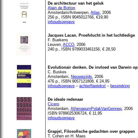
De architectuur van het geluk
Alain de Botton
Amsterdam/Antwerpen,
Atlas
, 2006
256 p., ISBN 9045012766, €19,90
inhoudsopgave
Jacques Lacan. Proefvlucht in het luchtledige
F.
Buekens
Leuven,
ACCO
, 2006
240 p., ISBN 9789033461156, € 28,50
Evolutionair denken. De invloed van Darwin o
C. Buskes
Amsterdam,
Nieuwezijds
, 2006
476 p., ISBN 9057121808, € 24,95
inhoudsopgave
–
achterflaptekst
–
bespreking
De ideale redenaar
Cicero
Amsterdam,
AthenaeumPolakVanGennep
, 2006
ISBN 9789025306724, € 11,95
inhoudsopgave
Grapje!, Filosofische gedachten over grappen
T. Cohen en H. Maes