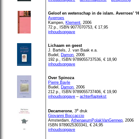
Geloof en wetenschap in de islam. Averroes’ ‘
Averroes
Kampen,
Klement
, 2006
72 p., ISBN 9077070753, € 17,95
inhoudsopgave
Lichaam en geest
J. Bartels, J. van Baak e.a.
Budel
,
Damon
, 2006
192 p., ISBN 9789055737536, € 18,90
inhoudsopgave
Over Spinoza
Pierre Bayle
Budel,
Damon
, 2006
212 p., ISBN 9789055737406, € 19,90
inhoudsopgave
–
achterflaptekst
e
Decamerone
, 3
druk
Giovanni Boccaccio
Amsterdam,
AthenaeumPolakVanGennep
, 2006
ISBN 9789025303341, € 24,95
inhoudsopgave