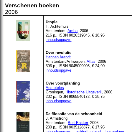
Verschenen
boeken
2006
Utopie
H. Achterhuis
Amsterdam,
Ambo
, 2006
216 p., ISBN 9026319045, € 18,95
inhoudsopgave
Over revolutie
Hannah Arendt
Amsterdam/Antwerpen,
Atlas
, 2006
396 p., ISBN 9045009005, € 24,90
inhoudsopgave
Over voortplanting
Aristoteles
Groningen,
Historische Uitgeverij
, 2006
232 p., ISBN 9065540172, € 38,75
inhoudsopgave
De filosofie van de schoonheid
J. Armstrong
Amsterdam,
Bert Bakker
, 2006
230 p., ISBN 9035128877, € 17,95
inhoudsopgave
–
achterflaptekst
–
bespreking