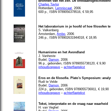
Bronnen van het zelf. De ontstaansgeschiedeni
Charles Taylor
Rotterdam,
Lemniscaat
, 2006
600 p., ISBN 9789056378516, € 59,95
Het laboratorium in je hoofd of hoe filosofen t
S. Valkenberg
Amsterdam,
Ambo
, 2006
246 p., ISBN 978902631944018, € 18,95
Humanisme en het Avondland
J. Vanheste
Budel,
Damon
, 2006
96 p., gebonden, ISBN 9789055738120, € 9,90
inhoudsopgave
–
achterflaptekst
Eros en de filosofie. Plato's Symposium: analys
Rudi te Velde
Budel,
Damon
, 2006
224 p.,
gebonden
, ISBN 9789055736911, € 19,90
inhoudsopgave
–
achterflaptekst
Tekst, interpretatie en de vraag naar waarheid
H. van Veghel