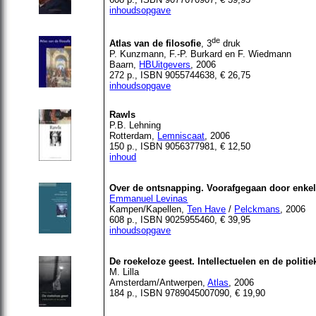
inhoudsopgave
de
Atlas van de filosofie
, 3
druk
P. Kunzmann, F.-P. Burkard en F. Wiedmann
Baarn
,
HBUitgevers
, 2006
272 p., ISBN 9055744638, € 26,75
inhoudsopgave
Rawls
P.B. Lehning
Rotterdam,
Lemniscaat
, 2006
150 p., ISBN 9056377981, € 12,50
inhoud
Over de ontsnapping. Voorafgegaan door enkel
Emmanuel Levinas
Kampen/Kapellen,
Ten Have
/
Pelckmans
, 2006
608 p., ISBN 9025955460, € 39,95
inhoudsopgave
De roekeloze geest. Intellectuelen en de politie
M. Lilla
Amsterdam/Antwerpen,
Atlas
, 2006
184 p., ISBN 9789045007090, € 19,90