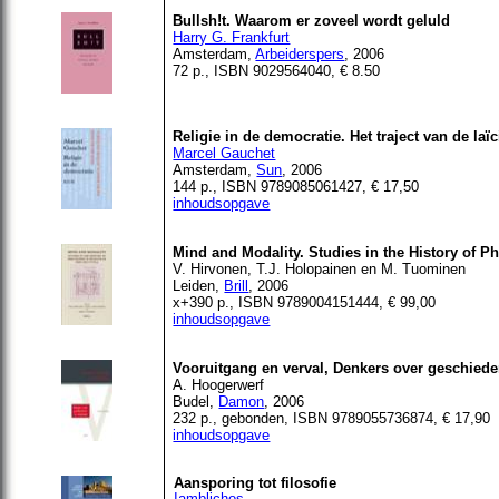
Bullsh!t. Waarom er zoveel wordt geluld
Harry G. Frankfurt
Amsterdam,
Arbeiderspers
, 2006
72 p., ISBN 9029564040, € 8.50
Religie in de democratie. Het traject van de laïci
Marcel Gauchet
Amsterdam,
Sun
, 2006
144 p., ISBN 9789085061427, € 17,50
inhoudsopgave
Mind and Modality. Studies in the History of 
V.
Hirvonen
,
T.J
.
Holopainen
en M.
Tuominen
Leiden,
Brill
,
2006
x+390
p., ISBN 9789004151444, € 99,00
inhoudsopgave
Vooruitgang en verval, Denkers over geschied
A. Hoogerwerf
Budel,
Damon
, 2006
232 p., gebonden, ISBN 9789055736874, € 17,90
inhoudsopgave
Aansporing tot filosofie
Iamblichos