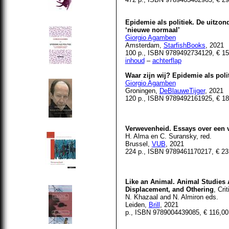
Epidemie als politiek. De uitzon
‘nieuwe normaal’
Giorgio
Agamben
Amsterdam,
StarfishBooks
, 2021
100 p., ISBN 9789492734129, € 15
inhoud
–
achterflap
Waar zijn wij? Epidemie als poli
Giorgio Agamben
Groningen,
DeBlauweTijger
, 2021
120 p., ISBN 9789492161925, € 18
Verwevenheid. Essays over een
H. Alma en C. Suransky, red.
Brussel,
VUB
, 2021
224 p., ISBN 9789461170217, € 23
Like an Animal. Animal Studies 
Displacement, and Othering
, Cri
N. Khazaal and N. Almiron eds.
Leiden,
Brill
, 2021
p., ISBN 9789004439085, € 116,00