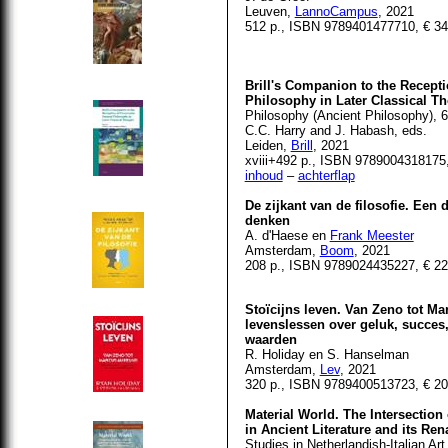
Leuven,
LannoCampus
, 2021
512 p., ISBN 9789401477710, € 34
Brill's Companion to the Recepti
Philosophy in Later Classical T
Philosophy (Ancient Philosophy), 6
C.C. Harry and J. Habash, eds.
Leiden,
Brill
, 2021
xviii+492 p., ISBN 9789004318175,
inhoud
–
achterflap
De zijkant van de filosofie. Een 
denken
A. d'Haese en
Frank Meester
Amsterdam,
Boom
, 2021
208 p., ISBN 9789024435227, € 22
Stoïcijns leven. Van Zeno tot Ma
levenslessen over geluk, succes,
waarden
R. Holiday en S. Hanselman
Amsterdam,
Lev
, 2021
320 p., ISBN 9789400513723, € 20
Material World. The Intersection 
in Ancient Literature and its Re
Studies in Netherlandish-Italian Art