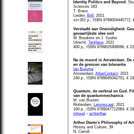
Identity Politics and Beyond
, Stu
Sciences 183
T. Brass
Leiden,
Brill
, 2021
xii+301 p., ISBN 9789004445772, 
Verslaafd aan Oneindigheid. Ges
gevaarlijkste idee ooit
W. Breukers en J. Godrie
Utrecht,
TenHave
, 2021
400 p., ISBN 9789025908096, € 22
Na de moord in Amsterdam. De
en de grenzen van tolerantie
Ian Buruma
Amsterdam,
AtlasContact
, 2021
240 p., ISBN 9789045042701, € 19
Quantum, de oerknal en God. Fil
van de quantummechanica
M. van Buuren
Rotterdam,
Lemniscaat
, 2021
160 p., ISBN 9789047712084, € 19
inhoud
–
achterflap
Arthur Danto's Philosophy of Art
History and Culture, 39
N. Carroll