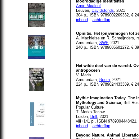
Moorddadige identiteiten
Amin Maalouf
Leuven,
Davidsfonds
, 2021
304 p., ISBN 9789002269332, € 24
inhoud
–
achterflap
Opinitis. Het (on)vermogen tot z
A. Machielse en R. Schreijnders, r
Amsterdam,
SWP
, 2021
240 p., ISBN 9789085601272, € 39
Het wilde deel van de wereld. Ov
antropoceen
V. Maris
Amsterdam,
Boom
, 2021
224 p., ISBN 9789024433339, € 24
Mythic Imagination Today. The In
Mythology and Science
, Brill Re
Popular Culture
T. Marks-Tarlow
Leiden,
Brill
, 2021
viii+141 p., ISBN 9789004448421, 
inhoud
–
achterflap
Beyond Nature. Animal Liberatio