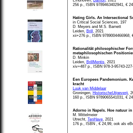
Eindhoven,
Damon
, 2021
256 p., ISBN 9789463402941, € 24
Hating Girls. An Intersectional 
in Critical Social Sciences, 197
D. Meyers and M.S. Barnett
Leiden,
Brill
, 2021
xii+276 p., ISBN 9789004466968, 
Rationalität philosophischer Fo
metaphilosophischen Positionie
D. Minkin
Leiden,
BrillMentis
, 2021
xiv+487 p., ISBN 978-3-95743-227-
Een Europees Pandemonium. Kwe
kracht
Luuk van Middelaar
Groningen,
HistorischeUitgeverij
, 
160 p., ISBN 9789065541031, € 24
Adorno in Napels. Hoe natuur in 
M. Mittelmeier
Utrecht,
TenHave
, 2021
176 p., ISBN , € 24,99, ook als eB