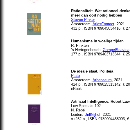
Rationaliteit. Wat rationeel den
meer dan ooit nodig hebben
Steven Pinker
Amsterdam,
AtlasContact
, 2021
432 p., ISBN 9789045034416, € 27
Humanisme in woelige tijden
R. Pinxten
’s-Hertogenbosch,
GompelScavina
177 p., ISBN 9789463713344, € 25
De ideale staat. Politeia
Plato
Amsterdam,
Athenaeum
, 2021
424 p., ISBN 9789025313142, € 20,
eBook
Artificial Intelligence. Robot La
Law Specials 102
N. Rébé
Leiden,
BrillNijhof
, 2021
x+252 p., ISBN 9789004458093, € 