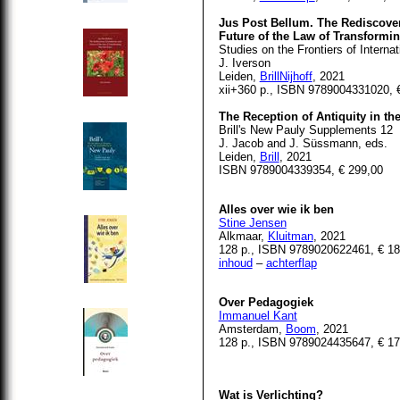
Jus Post Bellum. The Rediscove
Future of the Law of Transformi
Studies on the Frontiers of Internat
J. Iverson
Leiden,
BrillNijhoff
, 2021
xii+360 p., ISBN 9789004331020, 
The Reception of Antiquity in th
Brill's New Pauly Supplements 12
J. Jacob and J. Süssmann, eds.
Leid
en,
Brill
, 2021
ISBN 9789004339354, € 299,00
Alles over wie ik ben
Stine Jensen
Alkmaar,
Kluitman
, 2021
128 p., ISBN 9789020622461, € 18
inhoud
–
achterflap
Over Pedagogiek
Immanuel Kant
Amsterdam,
Boom
, 2021
128 p., ISBN 9789024435647, € 17
Wat is Verlichting?