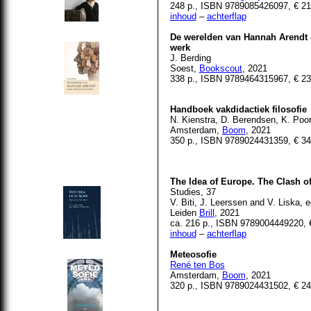
248 p., ISBN 9789085426097, € 21
inhoud
–
achterflap
De werelden van Hannah Arendt –
werk
J. Berding
Soest
,
Bookscout
, 2021
338 p., ISBN 9789464315967, € 23
Handboek vakdidactiek filosofie
N. Kienstra, D. Berendsen, K. Poor
Amsterdam,
Boom
, 2021
350 p., ISBN 9789024431359, € 34
The Idea of Europe. The Clash of
Studies, 37
V. Biti, J. Leerssen and V. Liska, e
Leiden
Brill
, 2021
ca. 216 p., ISBN 9789004449220, 
inhoud
–
achterflap
Meteosofie
René ten Bos
Amsterdam,
Boom
, 2021
320 p., ISBN 9789024431502, € 24