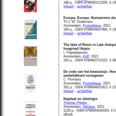
196 p., ISBN 9789083121505, € 24
inhoud
–
achterflap
Europa, Europa. Humanisme als
Th.C.W. Oudemans
Amsterdam,
Prometheus
, 2021
184 p., ISBN 9789044647884, € 19
inhoud
–
achterflap
The Idea of Rome in Late Antiqui
Imagined Utopia
I. Papadopoulos
Amsterdam,
AUP
, 2021
262 p., ISBN 9789463723152, € 99
De code van het bewustzijn. Ho
werkelijkheid vormgeven
C. Pennartz
Amsterdam,
Prometheus
, 2021
352 p., ISBN 9789044631913, € 22
inhoud
–
achterflap
Kapitaal en ideologie
Thomas Piketty
Amsterdam,
DeGeus
, 2021
1136 p., ISBN 9789044544343, € 54
eBook