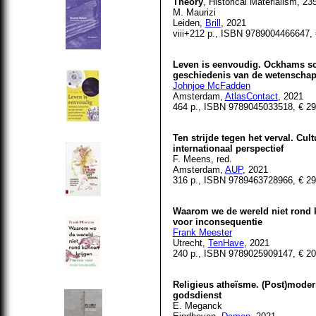
Theory
, Historical Materialism, 23
M. Maurizi
Leiden,
Brill
, 2021
viii+212 p., ISBN 9789004466647, 
Leven is eenvoudig. Ockhams s
geschiedenis van de wetenschap 
Johnjoe McFadden
Amsterdam,
AtlasContact
, 2021
464 p., ISBN 9789045033518, € 29
Ten strijde tegen het verval. Cul
internationaal perspectief
F. Meens, red.
Amsterdam,
AUP
, 2021
316 p., ISBN 9789463728966, € 29
Waarom we de wereld niet rond k
voor inconsequentie
Frank Meester
Utrecht,
TenHave
, 2021
240 p., ISBN 9789025909147, € 20
Religieus atheïsme. (Post)moder
godsdienst
E. Meganck