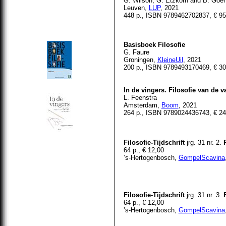
G. Wilson, G. Etzkorn and B. Goeh
Leuven,
LUP
, 2021
448 p., ISBN 9789462702837, € 95
Basisboek Filosofie
G. Faure
Groningen,
KleineUil
, 2021
200 p., ISBN 9789493170469, € 30
In de vingers. Filosofie van de 
L. Feenstra
Amsterdam,
Boom
, 2021
264 p., ISBN 9789024436743, € 24
Filosofie-Tijdschrift
jrg. 31 nr. 2.
64 p., € 12,00
’s-Hertogenbosch,
GompelScavina
Filosofie-Tijdschrift
jrg. 31 nr. 3.
64 p., € 12,00
’s-Hertogenbosch,
GompelScavina