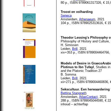
80 p., ISBN 9789061317326, € 15,
Troost en volharding
Seneca
Amsterdam,
Athenaeum
, 2021
104 p., ISBN 9789025313616, € 15
Theodor Lessing's Philosophy of 
Philosophy of History and Culture,
H. Simissen
Leiden,
Brill
, 2021
xiv+353 p., ISBN 9789004464766, 
Models of Desire in GraecoArab
Plotinus to Ibn Ṭufayl
, Studies i
and the Platonic Tradition 27
B. Somma
Leiden,
Brill
, 2021
xii+271 p., ISBN 9789004460836, 
Sekscultuur. Een herwaardering v
Bettina Stangneth
Amsterdam,
AtlasContact
, 2021
288 p., ISBN
9789045044590
, € 2
inhoud – achterflap