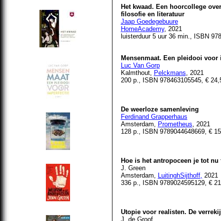
Het kwaad. Een hoorcollege over 
filosofie en literatuur
Jaap Goedegebuure
HomeAcademy
, 2021
luisterduur 5 uur 36 min., ISBN 9
Mensenmaat. Een pleidooi voor 
Luc Van Gorp
Kalmthout
,
Pelckmans
, 2021
200 p., ISBN 978463105545, € 24,
De weerloze samenleving
Ferdinand Grapperhaus
Amsterdam,
Prometheus
, 2021
128 p., ISBN 9789044648669, € 15
Hoe is het antropoceen je tot nu
J. Green
Amsterdam,
LuitinghSijthoff,
2021
336 p., ISBN 9789024595129, € 21
Utopie voor realisten. De verrek
J. de Groof