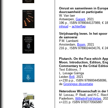
Onrust en samenleven in Europa
duurzaamheid en participatie
W. Van laer
Antwerpen,
Garant
, 2021
196 p., ISBN 9789044137989, € 18
inhoud
–
achterflap
Strijdvaardig leven. In het spoo
de samoerai
P.M. Lamberti
Amsterdam,
Boom
, 2021
216 p., ISBN 9789024434176, € 24
Plutarch. On the Face which Appe
Moon. Introduction, Edition, Eng
Commentary to the Critial Editio
Text Editions, 7
L. Lesage Gárriga
Leiden
Brill
, 2021
x+230 p.p., ISBN 9789004458086, 
de
Groningse dissertatie
Heterodoxe Wissenschaft in der
M. Lessau, P. Redl, and H.C. Riech
Paderborn,
WilhelmFinkVerlag
, 20
x+221 p. ISBN 9783770565887