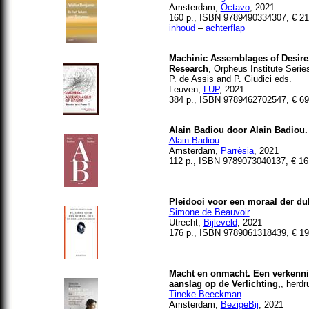
Amsterdam,
Octavo
, 2021
160 p., ISBN
9789490334307, € 21
inhoud
–
achterflap
Machinic Assemblages of Desire.
Research
, Orpheus Institute Serie
P. de Assis and P. Giudici eds.
Leuven,
LUP
, 2021
384 p.,
ISBN 9789462702547, € 69
Alain Badiou door Alain Badiou. 
Alain
Badiou
Amsterdam,
Parrèsia
, 2021
112 p., ISBN 9789073040137, € 16
Pleidooi voor een moraal der du
Simone de Beauvoir
Utrecht,
Bijleveld
, 2021
176 p., ISBN 9789061318439, € 19
Macht en onmacht. Een verkenn
aanslag op de Verlichting,
, herdr
Tineke Beeckman
Amsterdam,
BezigeBij
, 2021