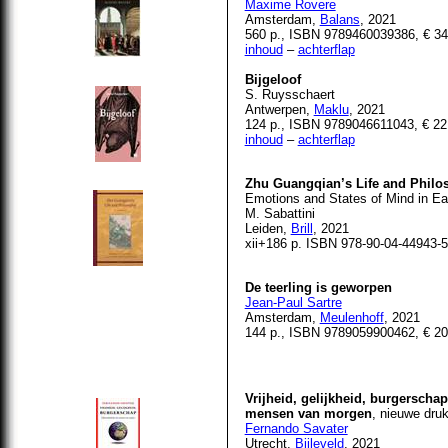
Maxime Rovere
Amsterdam,
Balans
, 2021
560 p., ISBN 9789460039386, € 34
inhoud
–
achterflap
Bijgeloof
S. Ruysschaert
Antwerpen,
Maklu
, 2021
124 p., ISBN 9789046611043, € 22
inhoud
–
achterflap
Zhu Guangqian’s Life and Philos
Emotions and States of Mind in Ea
M. Sabattini
Leiden,
Brill
, 2021
xii+186 p. ISBN 978-90-04-44943-5
De teerling is geworpen
Jean-Paul Sartre
Amsterdam,
Meulenhoff
, 2021
144 p., ISBN 9789059900462, € 20
Vrijheid, gelijkheid, burgersch
mensen van morgen
, nieuwe dru
Fernando Savater
Utrecht,
Bijleveld
, 2021