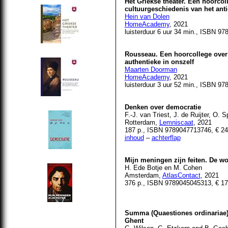
Het Griekse theater. Een hoorcol
cultuurgeschiedenis van het anti
Hein van Dolen
HomeAcademy
, 2021
luisterduur 6 uur 34 min., ISBN 9
Rousseau. Een hoorcollege over 
authentieke in onszelf
Maarten Doorman
HomeAcademy
, 2021
luisterduur 3 uur 52 min., ISBN 9
Denken over democratie
F.-J. van Triest, J. de Ruijter, O.
Rotterdam,
Lemniscaat
, 2021
187 p., ISBN 9789047713746, € 24
inhoud
–
achterflap
Mijn meningen zijn feiten. De w
H. Ede Botje en M. Cohen
Amsterdam,
AtlasContact
, 2021
376 p., ISBN 9789045045313, € 17
Summa (Quaestiones ordinariae) a
Ghent