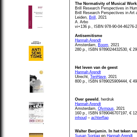
The Normativity of Musical Work
Brill Research Perspectives in Hu
Brill Research Perspectives in Art
Leiden,
Brill
, 2021
A. Arbo
vi+136 p., ISBN 978-90-04-46276-2
Antisemitisme
Hannah Arendt
Amsterdam,
Boom
, 2021
280 p., ISBN 9789024432530, € 29
Het leven van de geest
Hannah Arendt
Utrecht,
TenHave
, 2021
800 p., ISBN
9789025909444
, € 4
Over geweld
, herdruk
Hannah Arendt
Amsterdam,
Olympus
, 2021
160 p., ISBN
9789046707197
, € 1
inhoud
–
achterflap
Walter Benjamin. In het teken v
Susan Sontag
en
Hannah Arendt