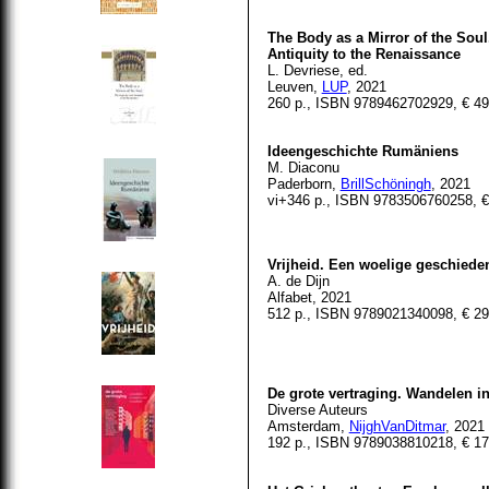
The Body as a Mirror of the So
Antiquity to the Renaissance
L. Devriese, ed.
Leuven,
LUP
, 2021
260 p., ISBN 9789462702929, € 49
Ideengeschichte Rumäniens
M. Diaconu
Paderborn,
BrillSchöningh
, 2021
vi+346 p., ISBN 9783506760258,
€
Vrijheid. Een woelige geschiede
A. de Dijn
Alfabet, 2021
512 p., ISBN 9789021340098, € 29
De grote vertraging. Wandelen in
Diverse Auteurs
Amsterdam,
NijghVanDitmar
, 2021
192 p., ISBN 9789038810218, € 17