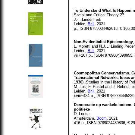
To Understand What Is Happening
Social and Critical Theory 27
J.-I. Lindén, ed.
Leiden,
Brill
, 2021
p., ISBN 9789004462618, € 105,00
Non-Evidentialist Epistemology
,
L. Moretti and N.J.L. Linding Pede
Leiden,
Brill
, 2021
viii+267 p., ISBN 9789004398955, 
Cosmopolitan Conservatisms. Co
Transnational Networks, Ideas a
1930)
, Studies in the History of Po
M. Lok, F. Pestel and J. Reboul, e
Leiden,
Brill
, 2021
xviii+434 p., ISBN 9789004445239
Democratie op wankele bodem. Ov
politieke
D. Loose
Amsterdam,
Boom
, 2021
416 p., ISBN 9789024439836, € 29