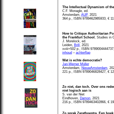
The Intellectual Dynamism of th
C.F. Monagle, ed.
Amsterdam,
AUP
, 2021
364 p., ISBN 9789462985933, € 11
How to Critique Authoritarian P
the Frankfurt School
, Studies in 
J. Morelock, ed.
Leiden,
Brill
, 2021
xviii+502 p., ISBN 9789004444737,
inhoud
–
achterflap
Wat is echte democratie?
Jan-Werner Müller
Amsterdam,
NieuwAmsterdam
, 20
221 p., ISBN 9789046828427, € 12
Zo niet, dan toch. Over ons rede
niet logisch aan is
S. van der Niet
Eindhoven,
Damon
, 2021
216 p., ISBN 9789463402866
, €
19
Zo sprak Zarathoestra. Een boek