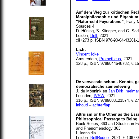
Auf dem Weg zur kritischen Rech
Moralphilosophie und Eigentums
“Naturrecht Feyerabend”
, Early 
Sources 4
D. Hüning, S. Klingner, and G. Sad
Leiden,
Brill
, 2021
xii+273 p. ISBN 978-90-04-43261-1
Licht
Vincent Icke
Amsterdam,
Prometheus
, 2021
128 p., ISBN 9789044648782, € 15
De verweesde school. Kennis, ge
democratische samenleving
J. de Mönnink en
Jan Dirk Imelma
Leusden,
IVSW
, 2021
316 p., ISBN 9789083121574, € 27
inhoud
–
achterflap
Altruism or the Other as the Ess
Philosophical Passage to Being A
Book Series, 363 and Studies in E
and Phenomenology 363
I. Ioannidis
Leiden,
BrillRodopi
, 2021, € 138,0