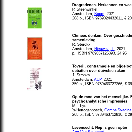
Drogredenen. Herkennen en wee
P. Steenwinkel
Amsterdam,
Boom
, 2021
208 p., ISBN 9789024432011, € 20
Chinees denken. Over geschieden
samenleving
R. Sterckx
Amsterdam,
Nieuwezijds
, 2021
p., ISBN 9789057125393, 24,95
Toverij, contramagie en bijgeloo
debatten over duivelse zaken
J. Stronks
Amsterdam,
AUP
, 2021
350 p., ISBN 9789463727266, € 39
Op de rand van het menselijke. F
psychoanalytische impressies
M. Thys
’s-Hertogenbosch,
GompelSvacina
268 p., ISBN 9789463712910, € 29
Levensecht. Nep is geen optie
Ann Van Sevenant