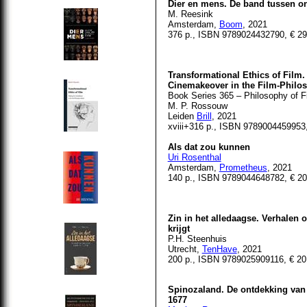
Dier en mens. De band tussen on
M. Reesink
Amsterdam,
Boom
, 2021
376 p., ISBN 9789024432790, € 29
Transformational Ethics of Film.
Cinemakeover in the Film-Philo
Book Series 365 – Philosophy of F
M. P. Rossouw
Leiden
Brill
, 2021
xviii+316 p., ISBN 9789004459953
Als dat zou kunnen
Uri Rosenthal
Amsterdam,
Prometheus
, 2021
140 p., ISBN 9789044648782, € 20
Zin in het alledaagse. Verhalen 
krijgt
P.H. Steenhuis
Utrecht,
TenHave
, 2021
200 p., ISBN
9789025909116
, € 2
Spinozaland. De ontdekking van
1677