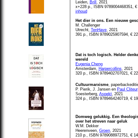
Leiden,
Brill
, 2021
x+228 p., ISBN 9789004468351, € 
inhoud
Het dier in ons. Een nieuwe ges
M. Challenger
Utrecht,
TenHave
, 2021
391 p., ISBN 9789025907594, € 22
Dat is toch logisch. Helder denk
wereld
Eugenia Cheng
Amsterdam,
Harpercollins
, 2021
320 p., ISBN 9789402707021, € 22
Cultuurmarxisme
, paperbackediti
P. Pierik, J. Jansen en
Paul Cliteur
Soesterberg,
Aspekt
, 2021
324 p., ISBN 9789464240719, € 19
Domweg gelukkig. Een theologisc
over het streven naar geluk
W.M. Dekker
Heerenveen,
Groen
, 2021
210 p., ISBN
9789088972751
, € 1