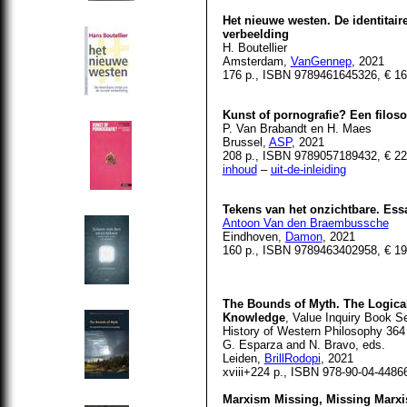
Het nieuwe westen. De identitaire
verbeelding
H. Boutellier
Amsterdam,
VanGennep
, 2021
176 p., ISBN 9789461645326, € 16
Kunst of pornografie? Een filos
P. Van Brabandt en H. Maes
Brussel,
ASP
, 2021
208 p., ISBN 9789057189432, € 22
inhoud
–
uit-de-inleiding
Tekens van het onzichtbare. Ess
Antoon Van den Braembussche
Eindhoven,
Damon
, 2021
160 p., ISBN 9789463402958, € 19
The Bounds of Myth. The Logical
Knowledge
, Value Inquiry Book Se
History of Western Philosophy 364
G. Esparza and N. Bravo, eds.
Leiden,
BrillRodopi
, 2021
xviii+224 p., ISBN 978-90-04-4486
Marxism Missing, Missing Marx