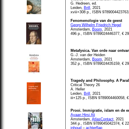
G. Hedreen, ed.
Leiden,
Brill
, 2021
xviii+308 p., ISBN 9789004423763
Fenomenologie van de geest
Georg Wilhelm Friedrich Hegel
Amsterdam,
Boom
, 2021
496 p., ISBN 9789024446377, € 29
Metafysica. Van orde naar ontvan
G.-J. van der Heiden
Amsterdam,
Boom
, 2021
352 p., ISBN 9789024435159, € 29
Tragedy and Philosophy. A Parall
Critical Theory 26
A. Heller
Leiden,
Brill
, 2021
iii+125 p., ISBN 9789004460058, €
Prooi. Immigratie, islam en de 
Ayaan Hirsi Ali
Amsterdam,
AtlasContact
, 2021
344 p., ISBN 9789045042374, € 22
inhoud
–
achterflap