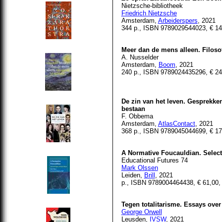
Nietzsche-bibliotheek
Friedrich Nietzsche
Amsterdam,
Arbeiderspers
, 2021
344 p., ISBN
9789029544023
, € 1
Meer dan de mens alleen. Filoso
A. Nusselder
Amsterdam,
Boom
, 2021
240 p., ISBN 9789024435296, € 24
De zin van het leven. Gesprekke
bestaan
F. Obbema
Amsterdam,
AtlasContact
, 2021
368 p., ISBN 9789045044699, € 17
A Normative Foucauldian. Selec
Educational Futures 74
Mark Olssen
Leiden,
Brill
, 2021
p., ISBN 9789004464438, € 61,00,
Tegen totalitarisme. Essays over 
George Orwell
Leusden,
IVSW
, 2021