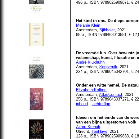
496 p., ISBN 9789025909871, € 24
Het kind in ons. De diepe oorsp
Melanie Klein
Amsterdam,
Sjibbolet
, 2021
88 p., ISBN 9789463013581, € 12,
De vreemde lus. Over bewustzijn
wetenschap, kunst, filosofie en 
André Klukhuhn
Amsterdam,
Koppernik
, 2021
224 p., ISBN 9789045042701, € 24
Onder een witte hemel. De natuu
Elizabeth Kolbert
Amsterdam,
AtlasContact
, 2021
256 p., ISBN 9789045037271, € 22
inhoud
–
achterflap
Ideeën om het einde van de wereld
van een bijna uitgestorven volk
Ailton Krenak
Utrecht,
TenHave
, 2021
128 p., ISBN 9789025909833, € 18