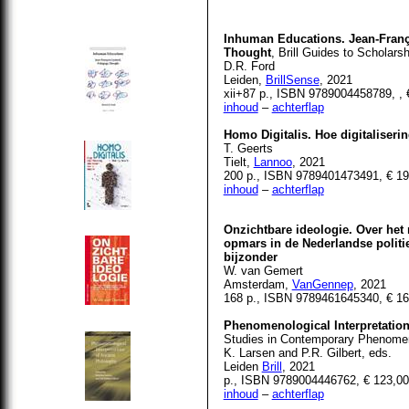
Inhuman Educations. Jean-Fran
Thought
, Brill Guides to Scholars
D.R. Ford
Leiden,
BrillSense
, 2021
xii+87 p., ISBN 9789004458789, , 
inhoud
–
achterflap
Homo Digitalis. Hoe digitaliser
T. Geerts
Tielt,
Lannoo
, 2021
200 p., ISBN 9789401473491, € 19
inhoud
–
achterflap
Onzichtbare ideologie. Over het 
opmars in de Nederlandse politi
bijzonder
W. van Gemert
Amsterdam,
VanGennep
, 2021
168 p., ISBN 9789461645340, € 16
Phenomenological Interpretation
Studies in Contemporary Phenome
K. Larsen and P.R. Gilbert, eds.
Leiden
Brill
, 2021
p., ISBN 9789004446762, € 123,00
inhoud
–
achterflap