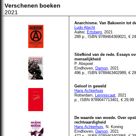
Verschenen boeken
2021
Anarchisme. Van Bakoenin tot
Ludo Abicht
Aalter,
Ertsberg
, 2021
288 p., ISBN
9789464369021
, € 2
Stiefkind van de rede. Essays o
menselijkheid
P. Abspoel
Eindhoven,
Damon
, 2021
496 p., ISBN 9789463402989, € 29
Geloof in geweld
Hans Achterhuis
Rotterdam,
Lemniscaat
, 2021
p., ISBN 9789047713401, € 29,99
De waarde van woede. Over opst
rechtvaardigheid
Hans Achterhuis
, N. Koning
Eindhoven,
Damon
, 2021
472 p., ISBN 9789463402965, € 29