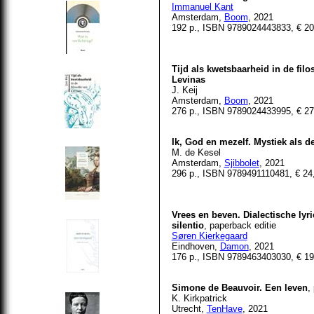
Immanuel Kant
Amsterdam,
Boom
, 2021
192 p., ISBN
9789024443833
, € 2
Tijd als kwetsbaarheid in de fi
Levinas
J. Keij
Amsterdam,
Boom
, 2021
276 p., ISBN
9789024433995
, € 2
Ik, God en mezelf. Mystiek als d
M. de Kesel
Amsterdam,
Sjibbolet
, 2021
296 p., ISBN 9789491110481, € 24
Vrees en beven. Dialectische ly
silentio
, paperback editie
Søren Kierkegaard
Eindhoven,
Damon
, 2021
176 p., ISBN 9789463403030, € 19
Simone de Beauvoir. Een leven
,
K. Kirkpatrick
Utrecht,
TenHave
, 2021